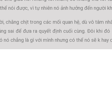
thể nói được, vì tự nhiên nó ảnh hưởng đến người kh
ời, chằng chịt trong các mối quan hệ, dù vô tâm nh
úng sai để đưa ra quyết định cuối cùng. Đôi khi đó 
có nó chẳng là gì với mình nhưng có thể nó sẽ k hay 
sống để luôn sống thật và nói thật vốn đã rất khó.
i, khó vì ta không bao giờ được sống cuộc đời m
y thích làm gì cũng được. Vậy mà bị bắt buộc phải 
ều. Ta nói dối với cuộc đời thì dễ nhưng nói thật 
i khi để mọi thứ trôi đi trong những sát na đẹp hi
 mặt nạ thật che cho mặt nạ đau buồn mà ta luôn mu