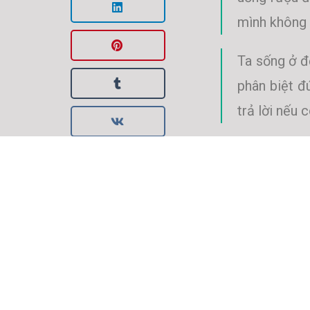
mình không 
Ta sống ở đ
phân biệt đ
trả lời nếu 
Trong cuộc 
hay yếu đuố
chui vào đấ
khó hơn nhi
quá khó. Đô
nạ, một cái