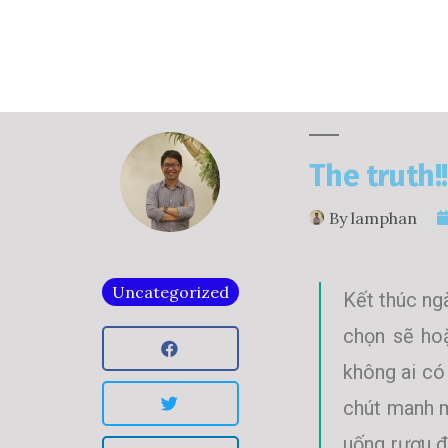
The truth!!
By
lamphan
Uncategorized
Kết thúc ngà
chọn sẽ hoặ
không ai có
chút manh m
uống rượu đ