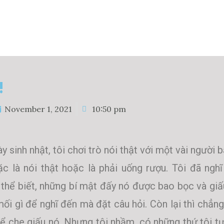
!
November 1, 2021
10:50 pm
y sinh nhật, tôi chơi trò nói thật với một vài người 
c là nói thật hoặc là phải uống rượu. Tôi đã ngh
 thể biết, những bí mật đấy nó được bao bọc và gi
ối gì để nghĩ đến mà đặt câu hỏi. Còn lại thì chẳn
ể che giấu nó. Nhưng tôi nhầm, có những thứ tôi tư