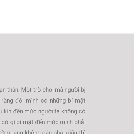
bạn thân. Một trò chơi mà người bị
ĩ rằng đời mình có những bí mật
ấu kín đến mức người ta không có
g có gì bí mật đến mức mình phải
ởng rằng không cần phải giấu thì