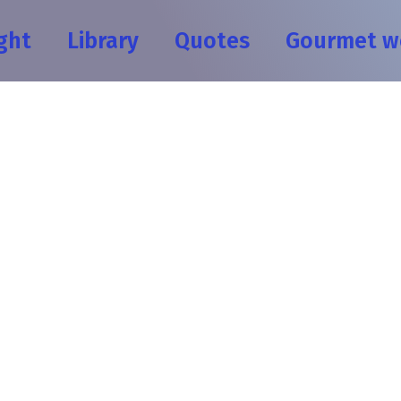
ght
Library
Quotes
Gourmet w