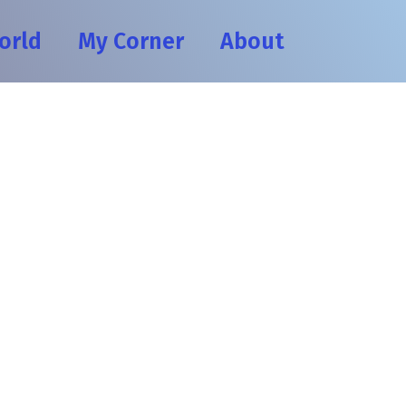
orld
My Corner
About