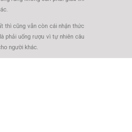
ác.
ất thì cũng vẫn còn cái nhận thức
là phải uống rượu vì tự nhiên câu
cho người khác.
 Nó khó không phải vì ta hèn kém
ột mình, không có ốc đảo cho ta
nói thật trong một cuộc chơi còn
với những người thân cận mình thì
ếm hoi, ta mang cho mình cái mặt
ốn che đi.