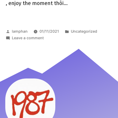
, enjoy the moment thôi…
lamphan
01/11/2021
Uncategorized
Leave a comment