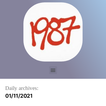
Daily archives:
01/11/2021