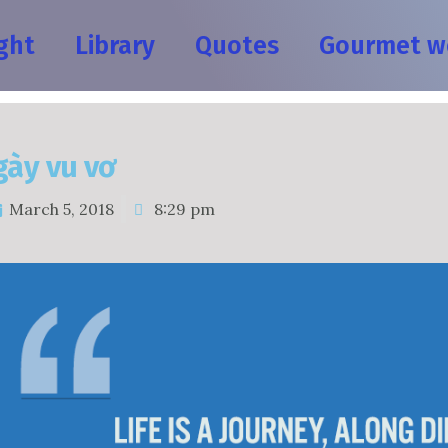
ght
Library
Quotes
Gourmet w
gày vu vơ
March 5, 2018
8:29 pm