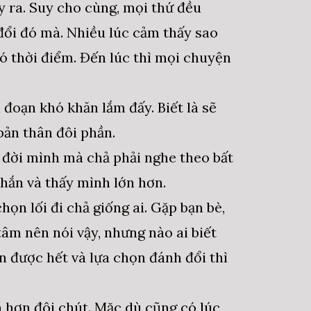
y ra. Suy cho cùng, mọi thứ đều
đổi đó mà. Nhiều lúc cảm thấy sao
có thời điểm. Đến lúc thì mọi chuyện
i đoạn khó khăn lắm đấy. Biết là sẽ
bản thân đôi phần.
c đời mình mà chả phải nghe theo bất
chắn và thấy mình lớn hơn.
ọn lối đi chả giống ai. Gặp bạn bè,
âm nên nói vậy, nhưng nào ai biết
n được hết và lựa chọn đánh đổi thì
ân hơn đôi chút. Mặc dù cũng có lúc