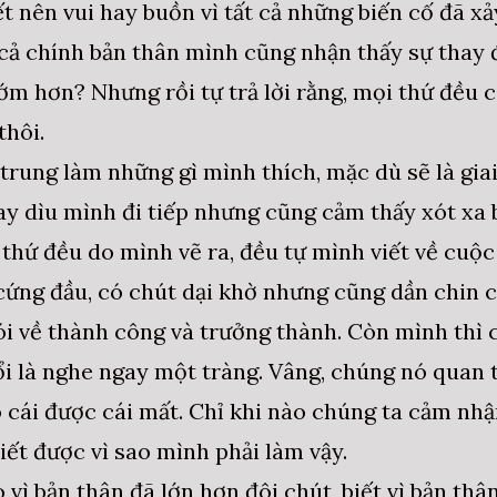
t nên vui hay buồn vì tất cả những biến cố đã xả
 cả chính bản thân mình cũng nhận thấy sự thay 
ớm hơn? Nhưng rồi tự trả lời rằng, mọi thứ đều 
thôi.
 trung làm những gì mình thích, mặc dù sẽ là gia
ay dìu mình đi tiếp nhưng cũng cảm thấy xót xa 
 thứ đều do mình vẽ ra, đều tự mình viết về cuộ
 cứng đầu, có chút dại khờ nhưng cũng dần chin 
ói về thành công và trưởng thành. Còn mình thì ch
ổi là nghe ngay một tràng. Vâng, chúng nó quan t
 cái được cái mất. Chỉ khi nào chúng ta cảm nhậ
iết được vì sao mình phải làm vậy.
 vì bản thân đã lớn hơn đôi chút, biết vì bản th