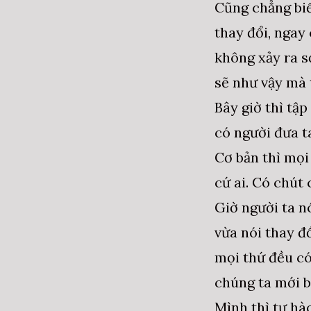
Cũng chẳng biế
thay đổi, ngay
không xảy ra s
sẽ như vậy mà 
Bây giờ thì tập
có người đưa t
Cơ bản thì mọi
cứ ai. Có chút
Giờ người ta n
vừa nói thay đ
mọi thứ đều có
chúng ta mới b
Mình thì tự hào