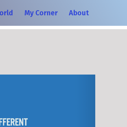
orld
My Corner
About