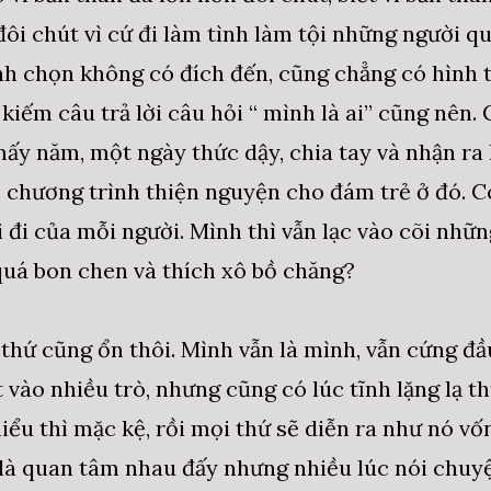
ôi chút vì cứ đi làm tình làm tội những người q
 chọn không có đích đến, cũng chẳng có hình th
 kiếm câu trả lời câu hỏi “ mình là ai” cũng nên
mấy năm, một ngày thức dậy, chia tay và nhận ra 
 chương trình thiện nguyện cho đám trẻ ở đó. Có
 đi của mỗi người. Mình thì vẫn lạc vào cõi nhữ
quá bon chen và thích xô bồ chăng?
thứ cũng ổn thôi. Mình vẫn là mình, vẫn cứng đầu
t vào nhiều trò, nhưng cũng có lúc tĩnh lặng lạ t
iểu thì mặc kệ, rồi mọi thứ sẽ diễn ra như nó vốn
là quan tâm nhau đấy nhưng nhiều lúc nói chuy