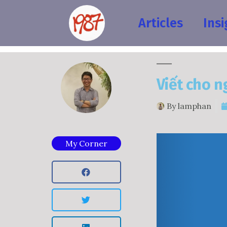
Articles
Insi
Viết cho n
By
lamphan
My Corner