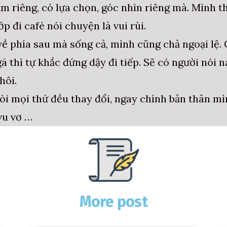
 riêng, có lựa chọn, góc nhìn riêng mà. Mình thì
p đi café nói chuyện là vui rùi.
về phía sau mà sống cả, mình cũng chả ngoại lệ.
ã thì tự khắc đứng dậy đi tiếp. Sẽ có người nói 
hôi.
 ròi mọi thứ đều thay đổi, ngay chính bản thân mì
vu vơ …
More post