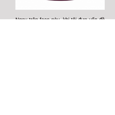
Ngay trên face này, khi tôi đưa vấn đề
cạnh tranh giữa hai thương hiệu cà
phê ra bàn luận, thì hầu hết mọi người
cũng chỉ dừng lại ở chỗ phân biệt đối
tượng khách hàng về mặt
nhân khẩu
học
(độ tuổi, nghề nghiệp), chứ ít
người đi sâu hơn vào những gì mà
quán cafe tạo ra (
thực đơn, dịch vụ,
nhân viên, phong cách phục vụ,
trang trí, không gian, giá, nội dung
và hình thức truyền thông, vị trí cửa