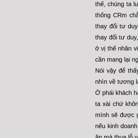
thế, chúng ta l
thống CRm chẳn
thay đổi tư du
thay đổi tư duy
ở vị thế nhân v
cần mang lại ng
Nói vậy để thấ
nhìn về tương l
Ở phái khách hà
ta xài chứ khô
mình sẽ được g
nếu kinh doanh
ăn mà thua lỗ v