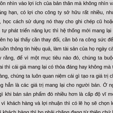
uôn nhìn vào lợi ích của bản thân mà không nhìn và
g hạn, có lợi cho công ty sở hữu rất nhiều, như
y, học cách sử dụng nó thay cho ghi chép cũ hoặ
, tự phát triển năng lực thì hệ thống mới mang lại
iên họ lại thấy cần thay đổi, cần bỏ ra công sức đ
uồn thông tin hiệu quả, làm tài sản của họ ngày c
y rằng, để vì một mục tiêu nào đó, chúng ta buộ
ai thì cái giá mang lại có thỏa đáng hay không mà t
ng, chúng ta luôn quan niệm cái gì tạo ra giá trị c
ng hẳn là các giá trị mang lại cho người bán. Ở 
ì khi bán sản phẩm đó nhiều hơn là cấp độ vĩ mô
 vì khách hàng và lợi nhuận thì có lẽ họ sẽ chọn
ì khách hàng thì họ phải chăng đang từ thiện chứ