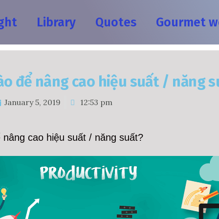
ght
Library
Quotes
Gourmet w
o để nâng cao hiệu suất / năng s
January 5, 2019
12:53 pm
 nâng cao hiệu suất / năng suất?