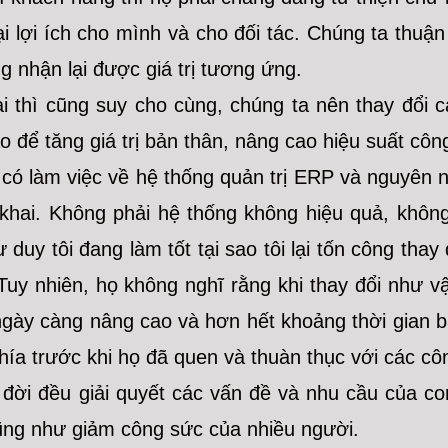
i lợi ích cho mình và cho đối tác. Chúng ta thuậ
 nhận lại được giá trị tương ứng.
ài thì cũng suy cho cùng, chúng ta nên thay đổi 
o để tăng giá trị bản thân, nâng cao hiệu suất côn
ó làm việc về hệ thống quản trị ERP và nguyên nh
n khai. Không phải hệ thống không hiệu quả, khô
tư duy tôi đang làm tốt tại sao tôi lại tốn công tha
Tuy nhiên, họ không nghĩ rằng khi thay đổi như v
ọ ngày càng nâng cao và hơn hết khoảng thời gian
hía trước khi họ đã quen và thuàn thục với các cô
 đời đều giải quyết các vấn đề và nhu cầu của c
ũng như giảm công sức của nhiều người.