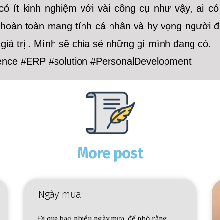
 có ít kinh nghiệm với vài công cụ như vậy, ai c
 hoàn toàn mang tính cá nhân và hy vọng người đọ
giá trị . Mình sẽ chia sẻ những gì mình đang có.
ence #ERP #solution #PersonalDevelopment
More post
Ngày mưa
Đi qua bao nhiều ngày mưa, để nhớ rằng