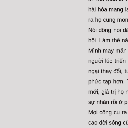
hài hòa mang lạ
ra họ cũng mong
Nói dông nói d
hội. Làm thế nà
Mình may mắn c
người lúc triể
ngại thay đổi, 
phức tạp hơn. 
mới, giá trị h
sự nhàn rỗi ở p
Mọi công cụ ra
cao đời sống c