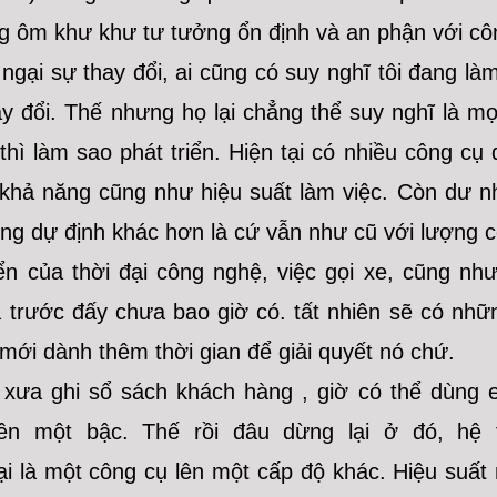
ng ôm khư khư tư tưởng ổn định và an phận với cô
ngại sự thay đổi, ai cũng có suy nghĩ tôi đang là
ay đổi. Thế nhưng họ lại chẳng thể suy nghĩ là mọ
thì làm sao phát triển. Hiện tại có nhiều công cụ
khả năng cũng như hiệu suất làm việc. Còn dư nh
ững dự định khác hơn là cứ vẫn như cũ với lượng 
iển của thời đại công nghệ, việc gọi xe, cũng nh
mà trước đấy chưa bao giờ có. tất nhiên sẽ có nh
 mới dành thêm thời gian để giải quyết nó chứ.
 xưa ghi sổ sách khách hàng , giờ có thể dùng e
lên một bậc. Thế rồi đâu dừng lại ở đó, hệ 
i là một công cụ lên một cấp độ khác. Hiệu suất 