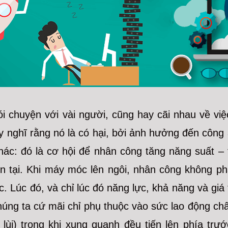
ói chuyện với vài người, cũng hay cãi nhau về v
y nghĩ rằng nó là có hại, bởi ảnh hưởng đến công
khác: đó là cơ hội để nhân công tăng năng suất –
ồn tại. Khi máy móc lên ngôi, nhân công không ph
c. Lúc đó, và chỉ lúc đó năng lực, khả năng và giá
húng ta cứ mãi chỉ phụ thuộc vào sức lao động châ
t lùi) trong khi xung quanh đều tiến lên phía tr