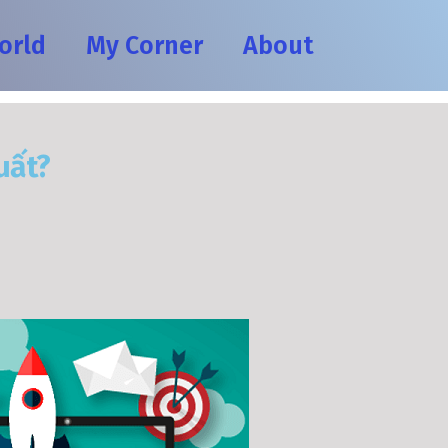
orld
My Corner
About
uất?