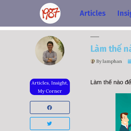
Articles
Insi
Làm thế nà
By
lamphan
Làm thế nào để
Articles
,
Insight
,
My Corner