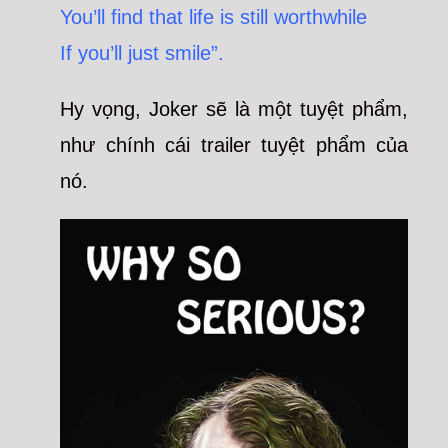
You’ll find that life is still worthwhile
If you’ll just smile”.
Hy vọng, Joker sẽ là một tuyệt phẩm,
như chính cái trailer tuyệt phẩm của
nó.