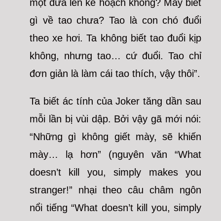
một đứa lên kế hoạch không? Mày biết
gì về tao chưa? Tao là con chó đuổi
theo xe hơi. Ta không biết tao đuổi kịp
không, nhưng tao… cứ đuổi. Tao chỉ
đơn giản là làm cái tao thích, vậy thôi”.
Ta biết ác tính của Joker tăng dần sau
mỗi lần bị vùi dập. Bởi vậy gã mới nói:
“Những gì không giết mày, sẽ khiến
mày… lạ hơn” (nguyên văn “What
doesn’t kill you, simply makes you
stranger!” nhại theo câu châm ngôn
nổi tiếng “What doesn’t kill you, simply