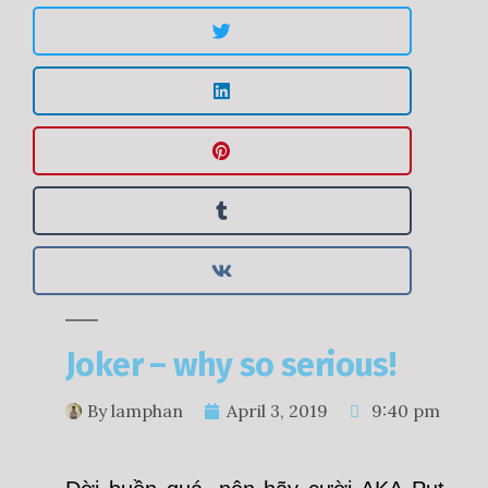
Joker – why so serious!
By
lamphan
April 3, 2019
9:40 pm