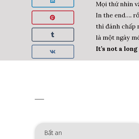
Mọi thứ nhìn vậ
In the end…. rồ
thì đánh chấp 
là một ngày mớ
It’s not a long
Bất an