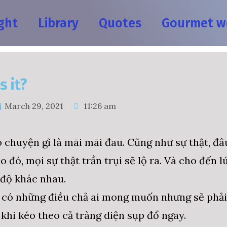
ght
Library
Quotes
Gourmet w
s it?
March 29, 2021
11:26 am
ó chuyện gì là mãi mãi đau. Cũng như sự thật, đâ
 đó, mọi sự thật trần trụi sẽ lộ ra. Và cho đến 
 độ khác nhau.
có những điều chả ai mong muốn nhưng sẽ phải 
 khi kéo theo cả tràng diện sụp đổ ngay.