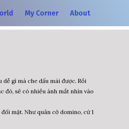
orld
My Corner
About
u dễ gì mà che dấu mãi được. Rồi
lúc đó, sẽ có nhiều ánh mắt nhìn vào
đối mặt. Như quân cờ domino, cứ 1