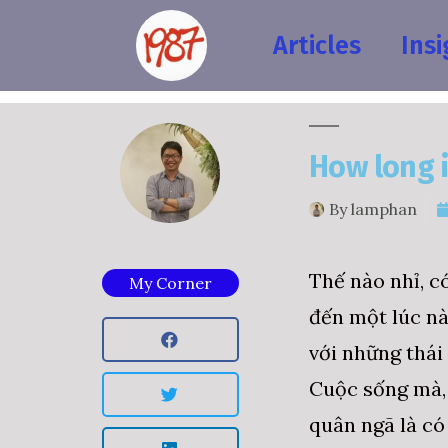
Articles
Insi
How long i
By
lamphan
Thế nào nhỉ, c
My Corner
đến một lúc nào
với những thái
Cuộc sống mà, 
quân ngã là có