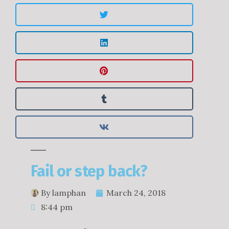
Fail or step back?
By
lamphan
March 24, 2018
8:44 pm