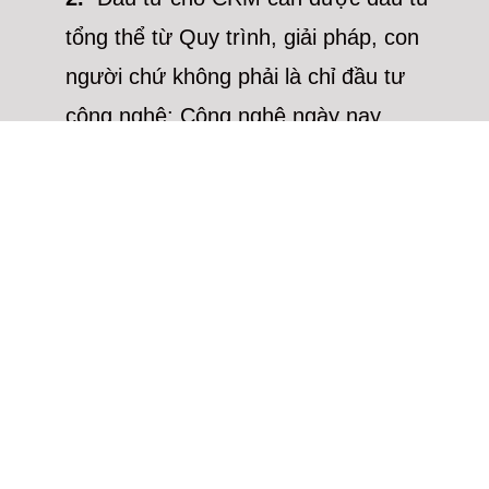
tổng thể từ Quy trình, giải pháp, con
người chứ không phải là chỉ đầu tư
công nghệ: Công nghệ ngày nay
không còn là vấn đề khó. Khoảng 10-
15 năm về trước, doanh nghiệp phụ
thuộc và đầu tư khá nhiều vào hạ tầng
mạng, thiết bị server như là điều kiện
bắt buộc để vận hành hệ thống phần
mềm quản lý làm cho chi phí đầu tư,
vận hành cũng như rủi ro khá cao.
Hiện nay với công nghệ phát triển đặc