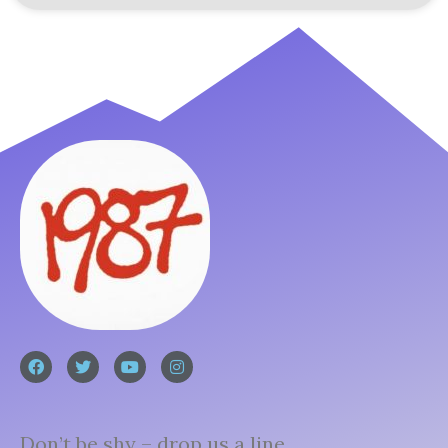
Don’t be shy – drop us a line