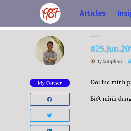
Articles
Insi
#25.Jun.201
By
lamphan
Đôi lúc mình p
My Corner
Biết mình đang