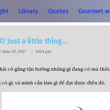
ght
Library
Quotes
Gourmet w
7 Just a little thing…
June 25, 2017
6:04 pm
hải cố gắng tận hưởng những gì đang có mà thôi.
 có gì, và mình cần làm gì để đạt được điều đó.