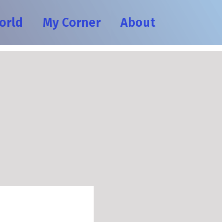
orld
My Corner
About