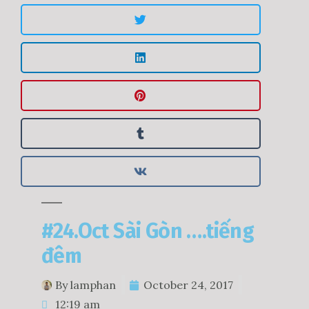
#24.Oct Sài Gòn ….tiếng
đêm
By
lamphan
October 24, 2017
12:19 am