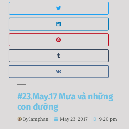
#23.May.17 Mưa và những
con đường
By
lamphan
May 23, 2017
9:20 pm