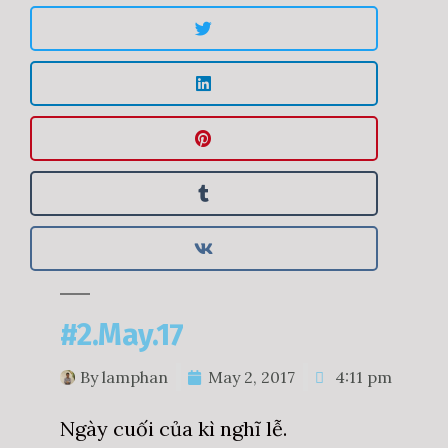
#2.May.17
By
lamphan
May 2, 2017
4:11 pm
Ngày cuối của kì nghĩ lễ.