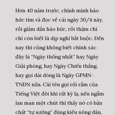
Hơn 40 năm trước, chính mình háo
hức tìm và đọc về cái ngày 30/4 này,
rồi giảm dần háo hức, rồi thậm chí
chỉ còn biết là dịp nghỉ bắt buộc. Đến
nay thì cũng không biết chính xác
đây là “Ngày thống nhất” hay Ngày
Giải phóng, hay Ngày Chiến thắng,
hay gọi dài dòng là Ngày GPMN-
TNĐN nữa. Cái tên gọi rối rắm của
Tiếng Việt đôi khi rất kỳ lạ, nếu ngẫm
lan man một chút thì thấy nó có bản
chất “tự sướng” đúng kiểu nông dân,