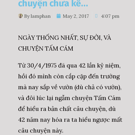
chuyện chưa kể…
By
lamphan
May 2, 2017
4:07 pm
NGÀY THỐNG NHẤT, SỰ ĐỜI, VÀ
CHUYỆN TẤM CÁM
Từ 30/4/1975 đã qua 42 lần kỷ niệm,
hồi đó mình còn cắp cặp đến trường
mà nay sắp về vườn (dù chả có vườn),
và đôi lúc lại ngẫm chuyện Tấm Cám
để hiểu ra bản chất câu chuyện, dù
42 năm nay hóa ra ta hiểu ngược mất
câu chuyện này.