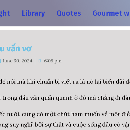
ght
Library
Quotes
Gourmet w
u vẩn vơ
June 30, 2024
6:05 pm
ể nói mà khi chuẩn bị viết ra là nó lại biến đâi 
ĩ trong đầu vẫn quẩn quanh ở đó mà chẳng đi đâ
ếc nuối, cũng có một chút ham muốn về một điều 
òng suy nghĩ, bởi sự thật và cuộc sống đâu có vậ