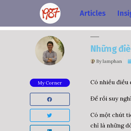
Articles
Insi
Những điè
By
lamphan
Có nhiều điều đ
My Corner
Để rồi suy ngh
Có một chút ti
chỉ là những d