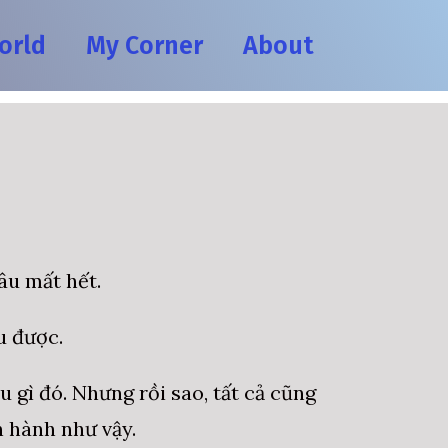
orld
My Corner
About
đâu mất hết.
u được.
gì đó. Nhưng rồi sao, tất cả cũng
n hành như vậy.