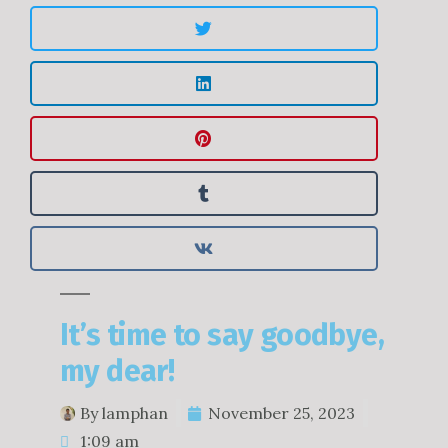
It’s time to say goodbye,
my dear!
By
lamphan
November 25, 2023
1:09 am