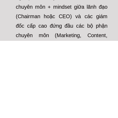
chuyên môn + mindset giữa lãnh đạo
(Chairman hoặc CEO) và các giám
đốc cấp cao đứng đầu các bộ phận
chuyên môn (Marketing, Content,
Nhân sự, Tài chính v.v).
Sự chênh nhau này hoàn toàn tự
nhiên. CEO không thể là chuyên gia ở
tất cả các lĩnh vực chuyên môn. CEO
giỏi là người biết dùng người giỏi hơn
họ ở lĩnh vực họ không giỏi. Và không
phải CEO nào cũng là thiên tài
marketing như Steve Jobs hay Richard