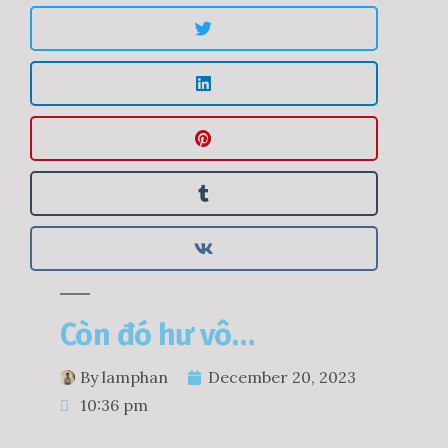
Còn đó hư vô…
By
lamphan
December 20, 2023
10:36 pm