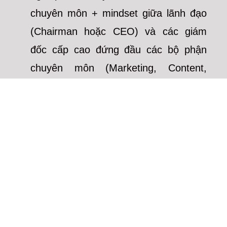
chuyên môn + mindset giữa lãnh đạo
(Chairman hoặc CEO) và các giám
đốc cấp cao đứng đầu các bộ phận
chuyên môn (Marketing, Content,
Nhân sự, Tài chính v.v).
Sự chênh nhau này hoàn toàn tự
nhiên. CEO không thể là chuyên gia ở
tất cả các lĩnh vực chuyên môn. CEO
giỏi là người biết dùng người giỏi hơn
họ ở lĩnh vực họ không giỏi. Và không
phải CEO nào cũng là thiên tài
marketing như Steve Jobs hay Richard