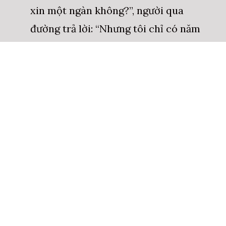
xin một ngàn không?”, người qua
đường trả lời: “Nhưng tôi chỉ có năm
trăm”, người ăn mày bảo: “Vậy bà
thiếu tôi năm trăm nhé”.
Nhiều người trong chúng ta luôn cho
rằng ông trời mắc nợ mình, cho mình
không đủ, không tốt nên lòng tham
đã che mất thái độ biết ơn.
2. CÂU CHUYỆN THỨ HAI:
Ăn cơm xong, mẹ và con gái rửa chén
bát trong bếp, bố và con trai ngồi