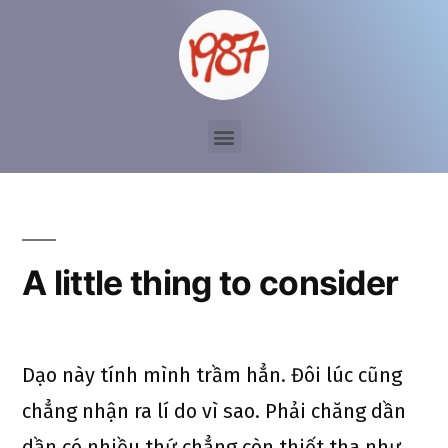
A little thing to consider
Dạo này tính mình trầm hẳn. Đôi lúc cũng
chẳng nhận ra lí do vì sao. Phải chăng dần
dần có nhiều thứ chẳng còn thiết tha như