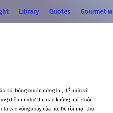
ght
Library
Quotes
Gourmet w
nào dó, bỗng muốn dừng lại, để nhìn về
đang diễn ra như thế nào không nhỉ. Cuộc
 ta vào vòng xoáy của nó. Để rồi mọi thứ