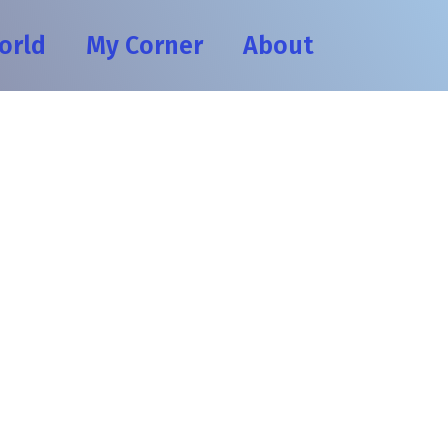
orld
My Corner
About