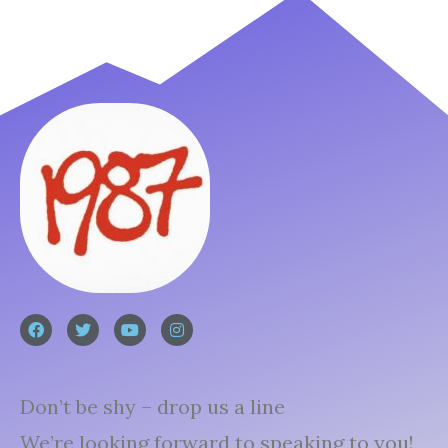
Don’t be shy – drop us a line
We’re looking forward to speaking to you!