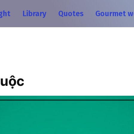
ght
Library
Quotes
Gourmet w
cuộc