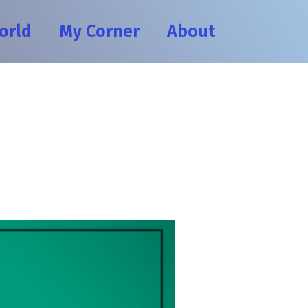
orld
My Corner
About